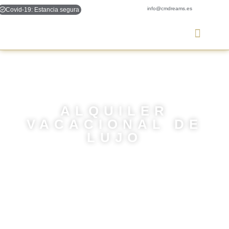
info@cmdreams.es
Covid-19: Estancia segura
ALQUILER
VACACIONAL DE
LUJO
LOS LUGARES MÁS EMBLEMÁTICOS DE LA CIUDAD PODRÁS
DISFRUTARLOS A TU ALREDEDOR.
TODOS LOS DETALLES PARA CONOCER UNA CIUDAD QUE ENAMORA.