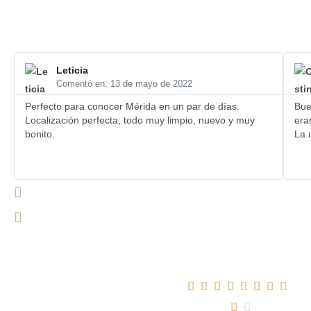
Leticia
Comentó en: 13 de mayo de 2022
Perfecto para conocer Mérida en un par de días.
Bue
Localización perfecta, todo muy limpio, nuevo y muy
era
bonito.
La 
Fantástico! 354










comentarios