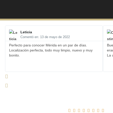
Leticia
Comentó en: 13 de mayo de 2022
Perfecto para conocer Mérida en un par de días.
Bue
Localización perfecta, todo muy limpio, nuevo y muy
era
bonito.
La 
Fantástico! 354







