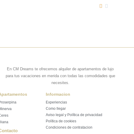


comentarios
En CM Dreams te ofrecemos alquiler de apartamentos de lujo
para tus vacaciones en merida con todas las comodidades que
necesites.
Apartamentos
Informacion
Proserpina
Experiencias
Como llegar
Minerva
Aviso legal y Política de privacidad
Ceres
Política de cookies
Diana
Condiciones de contratacion
Contacto